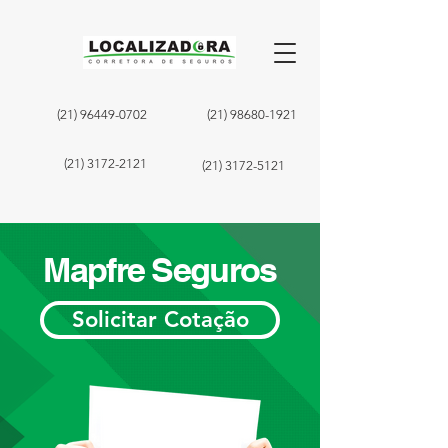
(21) 96449-0702
(21) 98680-1921
(21) 3172-2121
(21) 3172-5121
Mapfre Seguros
Solicitar Cotação