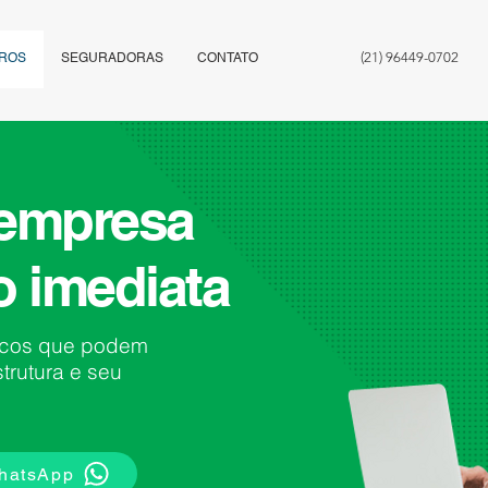
(21) 96449-0702
ROS
SEGURADORAS
CONTATO
 empresa
 imediata
iscos que podem
trutura e seu
WhatsApp