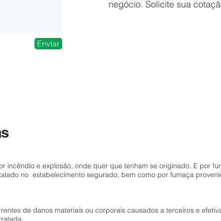
negócio. Solicite sua cotaç
Enviar
as
r incêndio e explosão, onde quer que tenham se originado. E por f
talado no estabelecimento segurado, bem como por fumaça provenien
entes de danos materiais ou corporais causados a terceiros e efetiv
tratada.