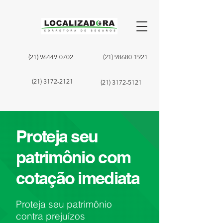
(21) 96449-0702
(21) 98680-1921
(21) 3172-2121
(21) 3172-5121
Proteja seu
patrimônio com
cotação imediata
Proteja seu patrimônio
contra prejuízos