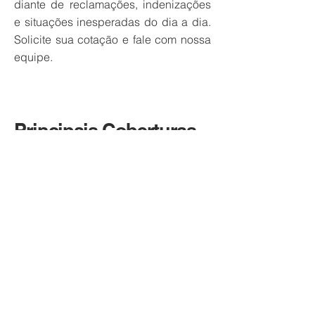
diante de reclamações, indenizações
e situações inesperadas do dia a dia.
Solicite sua cotação e fale com nossa
equipe.
Principais Coberturas
Responsabilidade por ato, erro ou
omissão profissional
Responsabilidade solidária por atos
danosos de subcontratados
Custos de defesa (esfera judicial,
administrativa ou arbitral)
Danos morais
Extravio, roubo ou furto de documentos de
clientes ou terceiros incluindo registros de
informática
Violação de direitos de propriedade